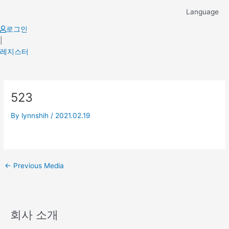
Skip
Language
to
content
로그인
|
레지스터
Post
523
navigation
By
lynnshih
/
2021.02.19
←
Previous Media
회사 소개