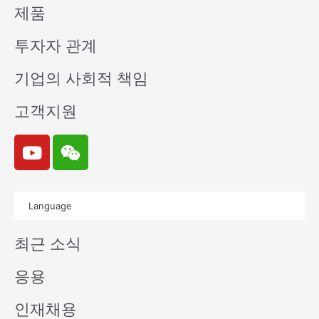
제품
투자자 관계
기업의 사회적 책임
고객지원
Y
W
o
e
u
i
t
x
Language
u
i
b
n
최근 소식
e
응용
인재채용