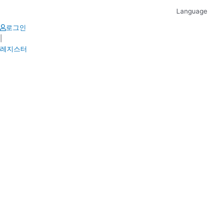
Skip
Language
to
content
로그인
|
레지스터
Post
navigation