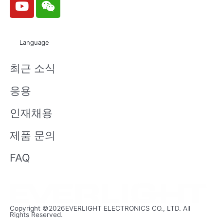
o
e
u
i
t
x
Language
u
i
b
n
최근 소식
e
응용
인재채용
제품 문의
FAQ
Copyright ©2026EVERLIGHT ELECTRONICS CO., LTD. All
Rights Reserved.