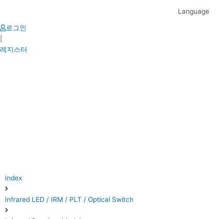
Skip
Language
to
content
로그인
|
레지스터
Index
Infrared LED / IRM / PLT / Optical Switch