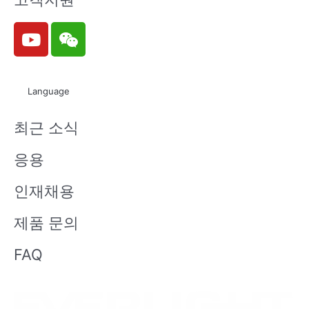
Y
W
o
e
u
i
t
x
Language
u
i
b
n
최근 소식
e
응용
인재채용
제품 문의
FAQ