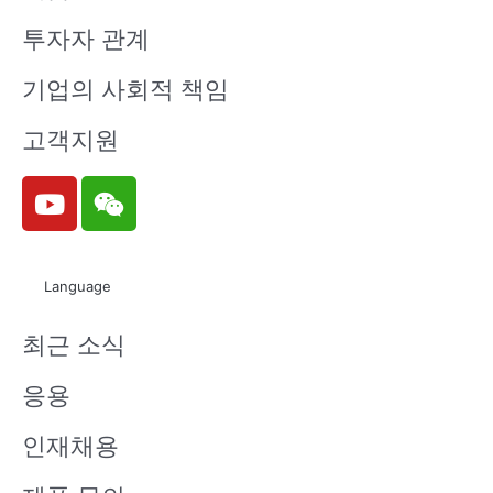
투자자 관계
기업의 사회적 책임
고객지원
Y
W
o
e
u
i
t
x
Language
u
i
b
n
최근 소식
e
응용
인재채용