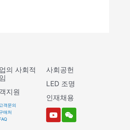
업의 사회적
사회공헌
임
LED 조명
객지원
인재채용
고객문의
Y
W
구매처
o
e
FAQ
u
i