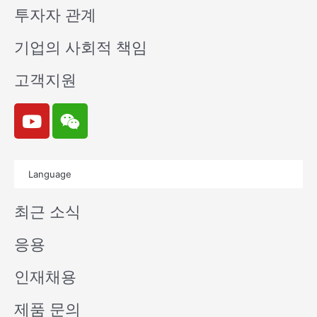
투자자 관계
기업의 사회적 책임
고객지원
Y
W
o
e
u
i
t
x
Language
u
i
b
n
최근 소식
e
응용
인재채용
제품 문의