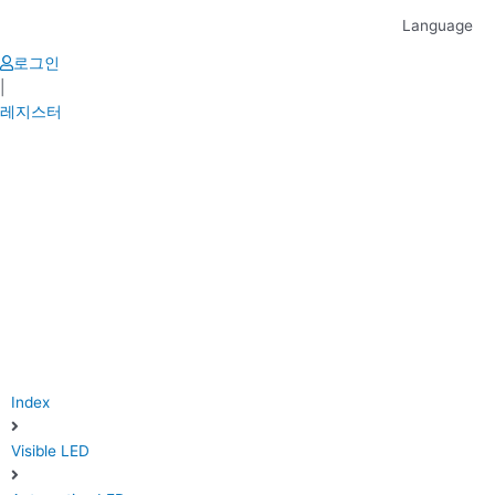
Skip
Language
to
content
로그인
|
레지스터
Index
Visible LED