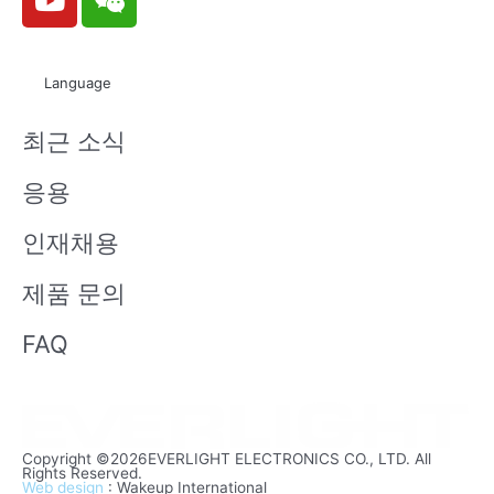
o
e
u
i
t
x
Language
u
i
b
n
최근 소식
e
응용
인재채용
제품 문의
FAQ
Copyright ©2026EVERLIGHT ELECTRONICS CO., LTD. All
Rights Reserved.
Web design
: Wakeup International