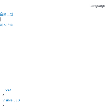
Skip
Language
to
content
로그인
|
레지스터
Index
Visible LED