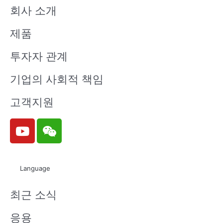
회사 소개
제품
투자자 관계
기업의 사회적 책임
고객지원
Y
W
o
e
u
i
t
x
Language
u
i
b
n
최근 소식
e
응용