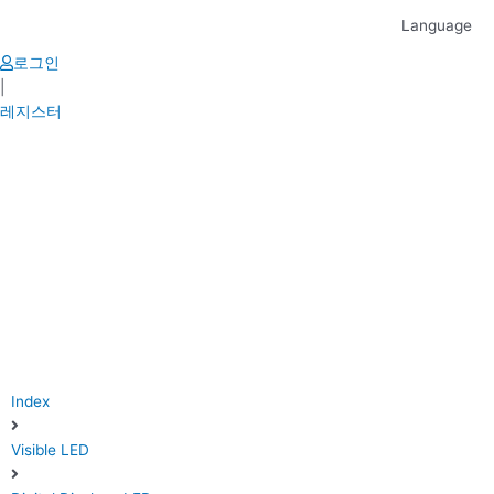
Skip
Language
to
content
로그인
|
레지스터
Index
Visible LED