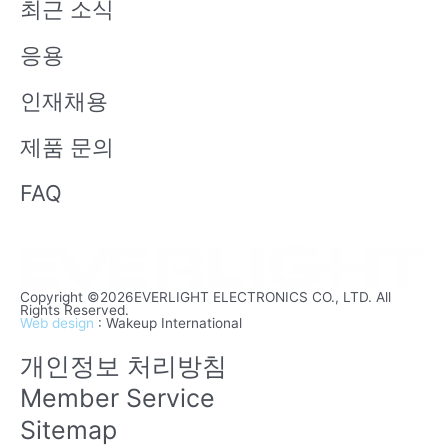
최근 소식
e
응용
인재채용
제품 문의
FAQ
Copyright ©2026EVERLIGHT ELECTRONICS CO., LTD. All
Rights Reserved.
Web design
: Wakeup International
개인정보 처리방침
Member Service
Sitemap