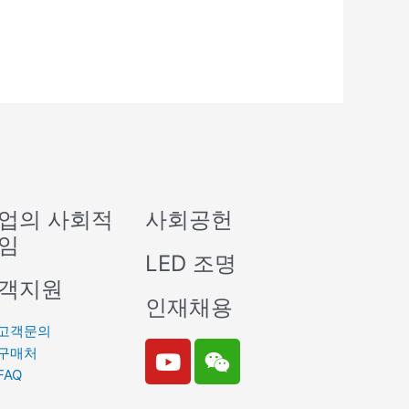
업의 사회적
사회공헌
임
LED 조명
객지원
인재채용
고객문의
Y
W
구매처
o
e
FAQ
u
i