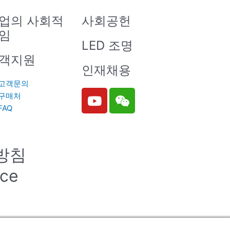
업의 사회적
사회공헌
임
LED 조명
객지원
인재채용
고객문의
Y
W
구매처
o
e
FAQ
u
i
t
x
u
i
방침
b
n
e
ice