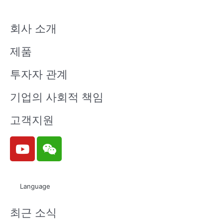
회사 소개
제품
투자자 관계
기업의 사회적 책임
고객지원
Y
W
o
e
u
i
t
x
Language
u
i
b
n
최근 소식
e