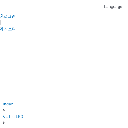
Skip
Language
to
content
로그인
|
레지스터
Index
Visible LED