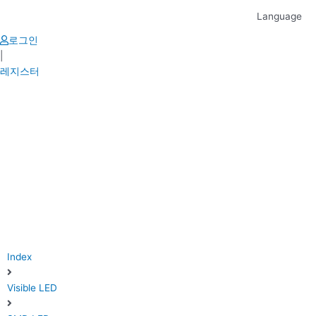
Skip
Language
to
content
로그인
|
레지스터
Index
Visible LED