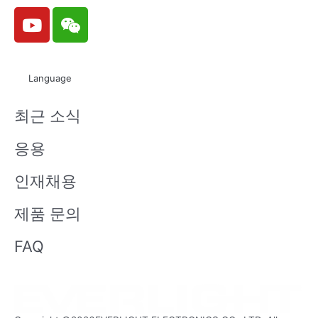
Y
W
o
e
u
i
t
x
Language
u
i
b
n
최근 소식
e
응용
인재채용
제품 문의
FAQ