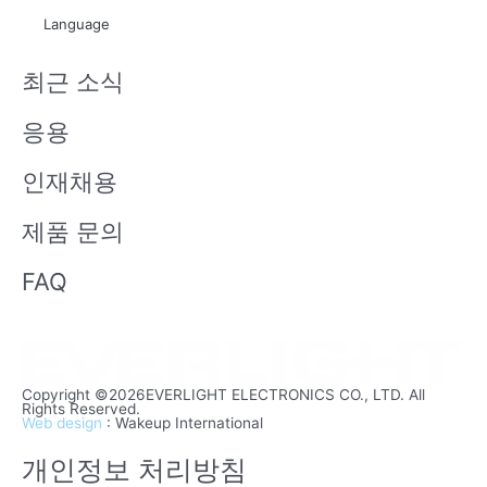
t
x
Language
u
i
b
n
최근 소식
e
응용
인재채용
제품 문의
FAQ
Copyright ©2026EVERLIGHT ELECTRONICS CO., LTD. All
Rights Reserved.
Web design
: Wakeup International
개인정보 처리방침