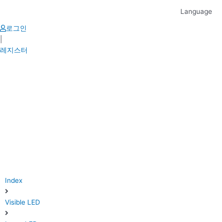
Skip
Language
to
content
로그인
|
레지스터
Index
Visible LED