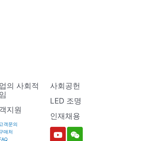
업의 사회적
사회공헌
임
LED 조명
객지원
인재채용
고객문의
Y
W
구매처
o
e
FAQ