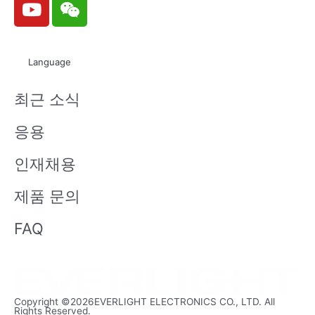
o
e
u
i
t
x
Language
u
i
b
n
최근 소식
e
응용
인재채용
제품 문의
FAQ
Copyright ©2026EVERLIGHT ELECTRONICS CO., LTD. All
Rights Reserved.