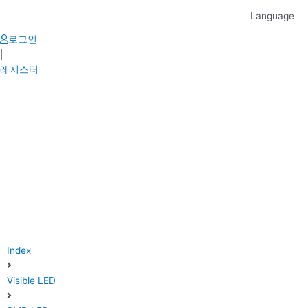
Skip
Language
to
content
로그인
|
레지스터
Index
Visible LED