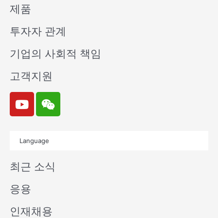
제품
투자자 관계
기업의 사회적 책임
고객지원
Y
W
o
e
u
i
t
x
Language
u
i
b
n
최근 소식
e
응용
인재채용