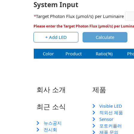
System Input
*
Target Photon Flux (μmol/s) per Luminaire
Please enter the Target Photon Flux (µmol/s) per Luminair
+ Add LED
Calculate
Color
Product
Ratio(%)
Pho
회사 소개
제품
최근 소식
Visible LED
적외선 제품
Sensor
뉴스공지
포토커플러
전시회
제품 문의