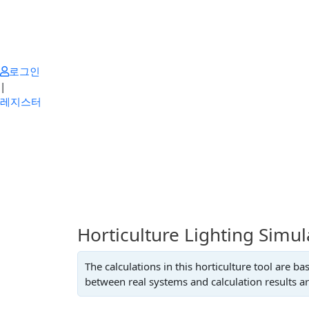
Skip
to
content
로그인
|
레지스터
Horticulture Lighting Simu
The calculations in this horticulture tool are 
between real systems and calculation results are