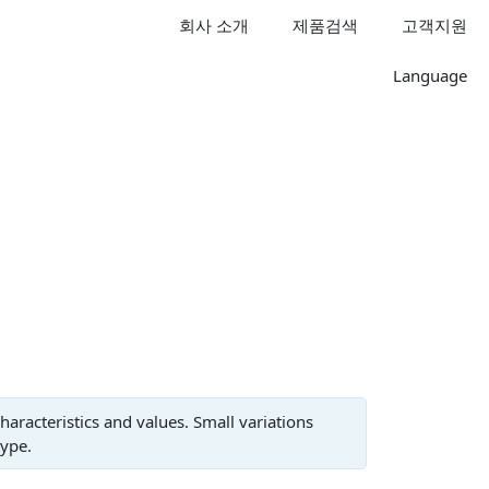
회사 소개
제품검색
고객지원
Language
aracteristics and values. Small variations
type.