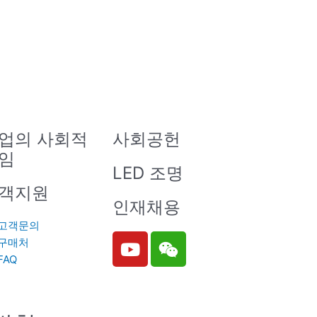
업의 사회적
사회공헌
임
LED 조명
객지원
인재채용
고객문의
Y
W
구매처
o
e
FAQ
u
i
t
x
u
i