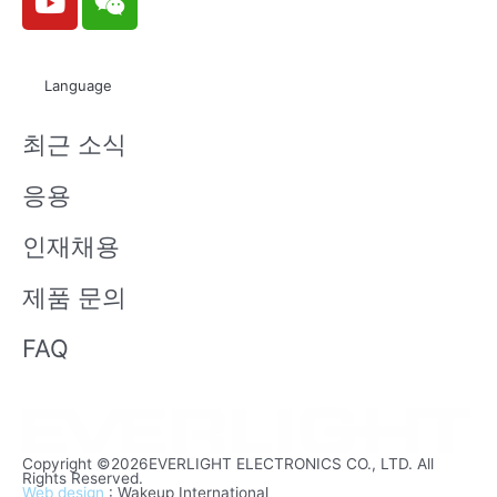
o
e
u
i
t
x
Language
u
i
b
n
최근 소식
e
응용
인재채용
제품 문의
FAQ
Copyright ©2026EVERLIGHT ELECTRONICS CO., LTD. All
Rights Reserved.
Web design
: Wakeup International