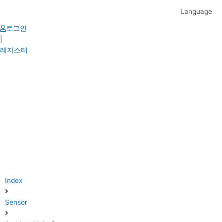
Skip
Language
to
content
로그인
|
레지스터
Index
Sensor