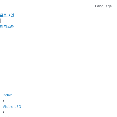
Skip
Language
to
content
로그인
|
레지스터
Index
Visible LED