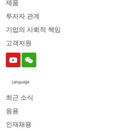
제품
투자자 관계
기업의 사회적 책임
고객지원
Y
W
o
e
u
i
t
x
Language
u
i
b
n
최근 소식
e
응용
인재채용