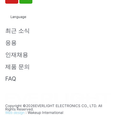
o
e
u
i
t
x
Language
u
i
b
n
최근 소식
e
응용
인재채용
제품 문의
FAQ
Copyright ©2026EVERLIGHT ELECTRONICS CO., LTD. All
Rights Reserved.
Web design
: Wakeup International