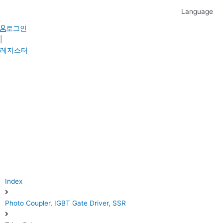
Skip
Language
to
content
로그인
|
레지스터
Index
Photo Coupler, IGBT Gate Driver, SSR