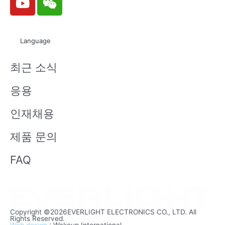
o
e
u
i
t
x
Language
u
i
b
n
최근 소식
e
응용
인재채용
제품 문의
FAQ
Copyright ©2026EVERLIGHT ELECTRONICS CO., LTD. All
Rights Reserved.