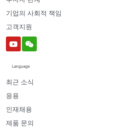
기업의 사회적 책임
고객지원
Y
W
o
e
u
i
t
x
Language
u
i
b
n
최근 소식
e
응용
인재채용
제품 문의