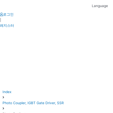
Skip
Language
to
content
로그인
|
레지스터
Index
Photo Coupler, IGBT Gate Driver, SSR