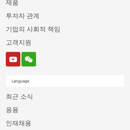
제품
투자자 관계
기업의 사회적 책임
고객지원
Y
W
o
e
u
i
t
x
Language
u
i
b
n
최근 소식
e
응용
인재채용