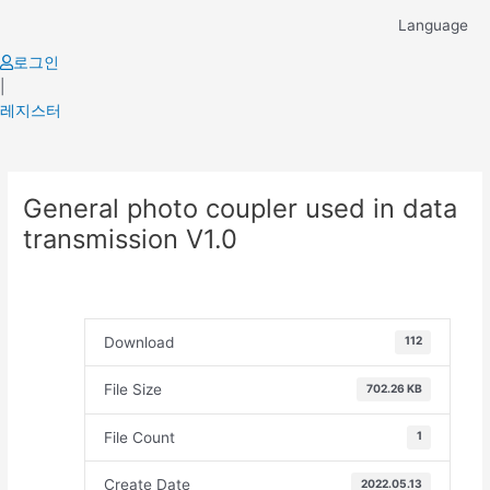
Skip
Language
to
content
로그인
|
레지스터
Post
General photo coupler used in data
navigation
transmission V1.0
Download
112
File Size
702.26 KB
File Count
1
Create Date
2022.05.13