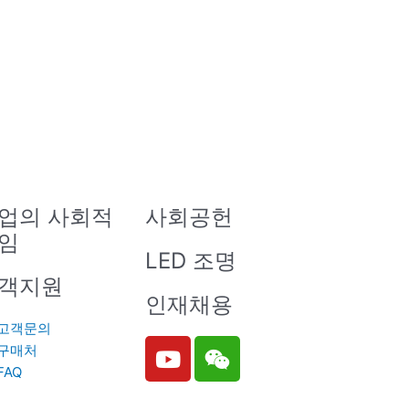
업의 사회적
사회공헌
임
LED 조명
객지원
인재채용
고객문의
Y
W
구매처
o
e
FAQ
u
i