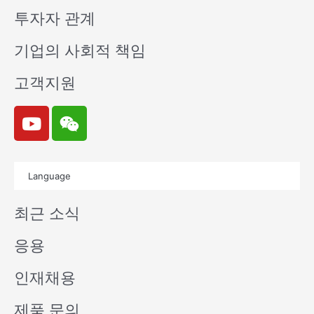
투자자 관계
기업의 사회적 책임
고객지원
Y
W
o
e
u
i
t
x
Language
u
i
b
n
최근 소식
e
응용
인재채용
제품 문의