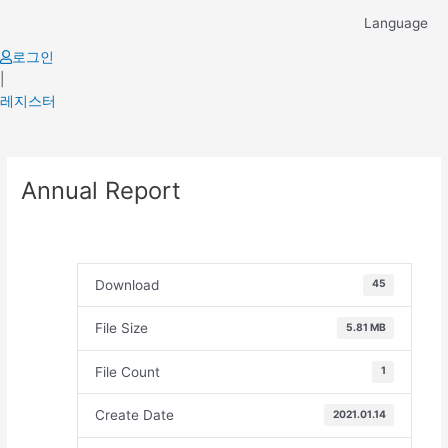
Skip
Language
to
content
로그인
|
레지스터
Post
Annual Report
navigation
Download
45
File Size
5.81 MB
File Count
1
Create Date
2021.01.14