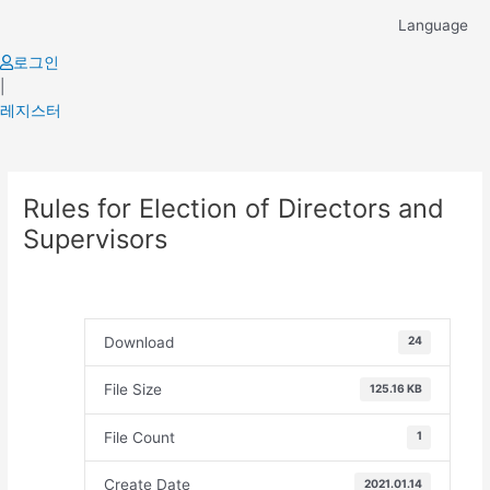
Skip
Language
to
content
로그인
|
레지스터
Post
Rules for Election of Directors and
navigation
Supervisors
Download
24
File Size
125.16 KB
File Count
1
Create Date
2021.01.14