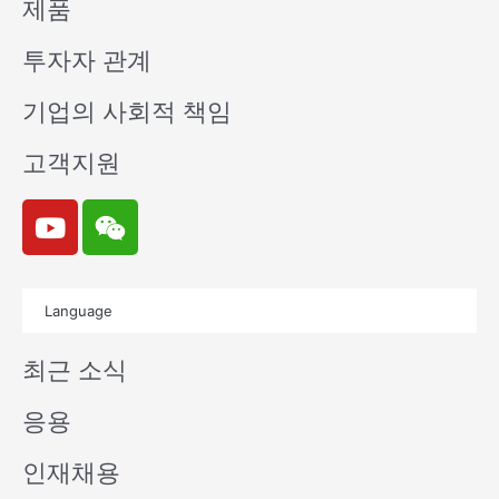
제품
투자자 관계
기업의 사회적 책임
고객지원
Y
W
o
e
u
i
t
x
Language
u
i
b
n
최근 소식
e
응용
인재채용