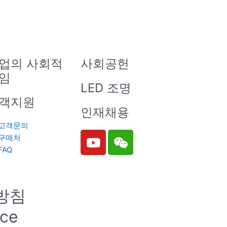
업의 사회적
사회공헌
임
LED 조명
객지원
인재채용
고객문의
Y
W
구매처
o
e
FAQ
u
i
t
x
u
i
방침
b
n
e
ice