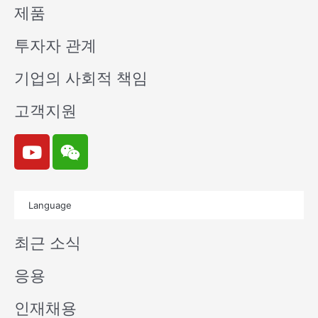
제품
투자자 관계
기업의 사회적 책임
고객지원
Y
W
o
e
u
i
t
x
Language
u
i
b
n
최근 소식
e
응용
인재채용