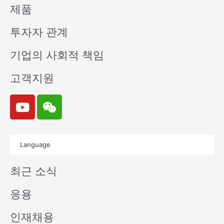
제품
투자자 관계
기업의 사회적 책임
고객지원
Y
W
o
e
u
i
t
x
Language
u
i
b
n
최근 소식
e
응용
인재채용