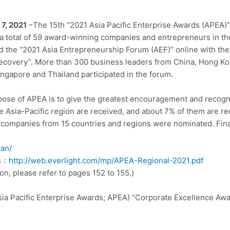
 7, 2021
–The 15th “2021 Asia Pacific Enterprise Awards (APEA)
a total of 59 award-winning companies and entrepreneurs in th
d the “2021 Asia Entrepreneurship Forum (AEF)” online with th
ecovery”. More than 300 business leaders from China, Hong Kon
Singapore and Thailand participated in the forum.
rpose of APEA is to give the greatest encouragement and recogn
e Asia-Pacific region are received, and about 7% of them are rec
nd companies from 15 countries and regions were nominated. Fin
wan/
ns：
http://web.everlight.com/mp/APEA-Regional-2021.pdf
on, please refer to pages 152 to 155.)
ia Pacific Enterprise Awards; APEA) “Corporate Excellence Awa