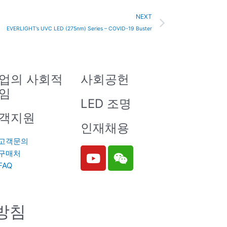
Next
NEXT
EVERLIGHT’s UVC LED (275nm) Series – COVID-19 Buster
업의 사회적
사회공헌
임
LED 조명
객지원
인재채용
고객문의
Y
W
구매처
o
e
FAQ
u
i
t
x
u
i
방침
b
n