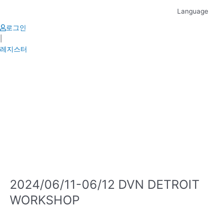
Skip
Language
to
content
로그인
|
레지스터
2024/06/11-06/12 DVN DETROIT
WORKSHOP