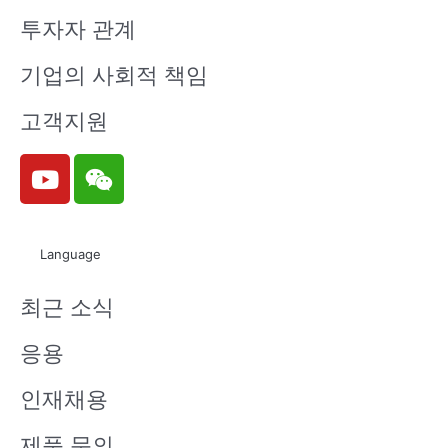
투자자 관계
기업의 사회적 책임
고객지원
Y
W
o
e
u
i
t
x
Language
u
i
b
n
최근 소식
e
응용
인재채용
제품 문의