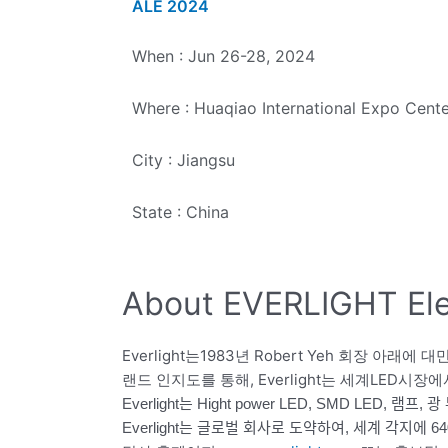
ALE 2024
When : Jun 26-28, 2024
Where :
Huaqiao International Expo Cent
City : Jiangsu
State : China
About EVERLIGHT Elec
Everlight는1983년 Robert Yeh 회장 
랜드 인지도를 통해, Everlight는 세계LED시
Everlight는 Hight power LED, SMD L
Everlight는 글로벌 회사로 도약하여, 세계 각지에 6