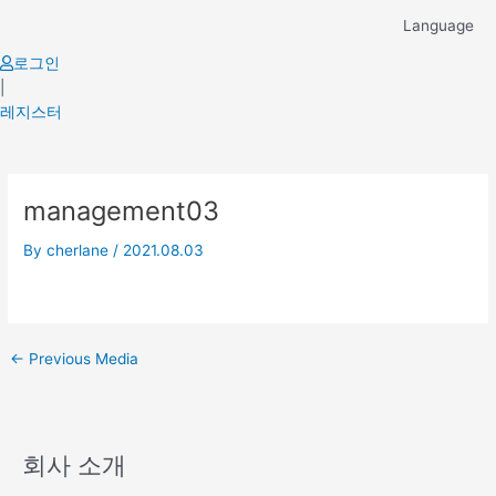
Skip
Language
to
content
로그인
|
레지스터
Post
management03
navigation
By
cherlane
/
2021.08.03
←
Previous Media
회사 소개