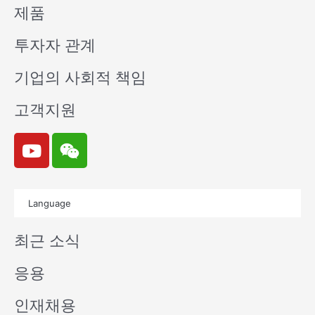
제품
투자자 관계
기업의 사회적 책임
고객지원
Y
W
o
e
u
i
t
x
Language
u
i
b
n
최근 소식
e
응용
인재채용