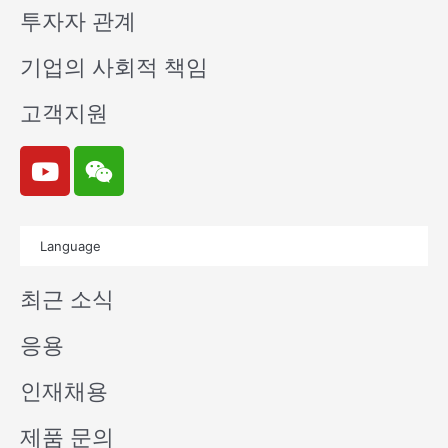
투자자 관계
기업의 사회적 책임
고객지원
Y
W
o
e
u
i
t
x
Language
u
i
b
n
최근 소식
e
응용
인재채용
제품 문의