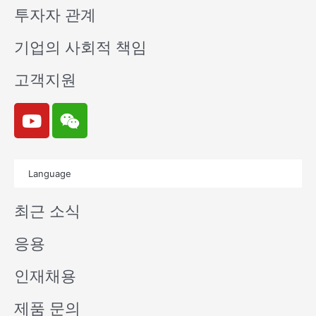
투자자 관계
기업의 사회적 책임
고객지원
Y
W
o
e
u
i
t
x
Language
u
i
b
n
최근 소식
e
응용
인재채용
제품 문의