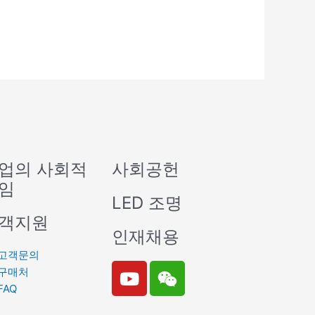
업의 사회적
사회공헌
임
LED 조명
객지원
인재채용
고객문의
Y
W
구매처
o
e
FAQ
u
i