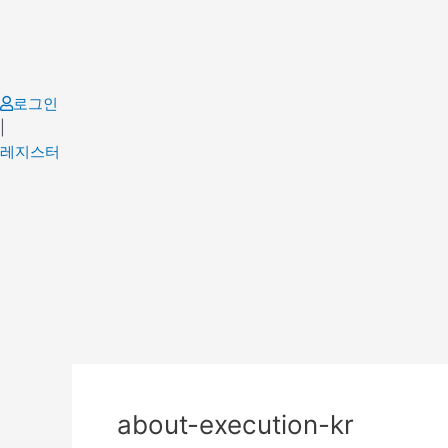
Skip
to
content
로그인
|
레지스터
about-execution-kr