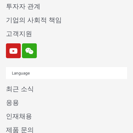
투자자 관계
기업의 사회적 책임
고객지원
Y
W
o
e
u
i
t
x
Language
u
i
b
n
최근 소식
e
응용
인재채용
제품 문의