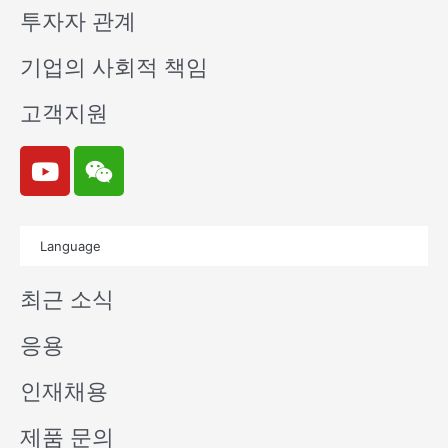
투자자 관계
기업의 사회적 책임
고객지원
Y
W
o
e
u
i
t
x
Language
u
i
b
n
최근 소식
e
응용
인재채용
제품 문의