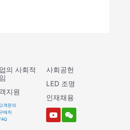
업의 사회적
사회공헌
임
LED 조명
객지원
인재채용
고객문의
Y
W
구매처
o
e
FAQ
u
i