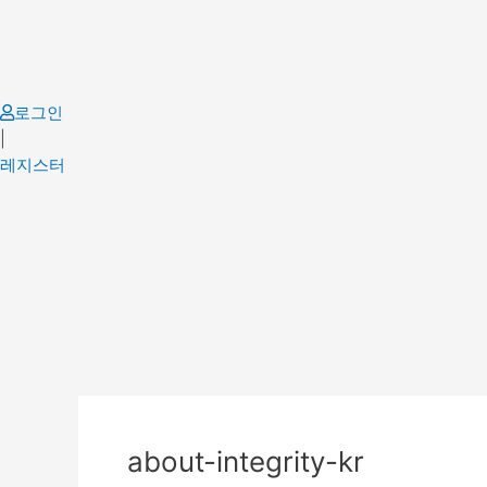
Skip
to
content
로그인
|
레지스터
about-integrity-kr