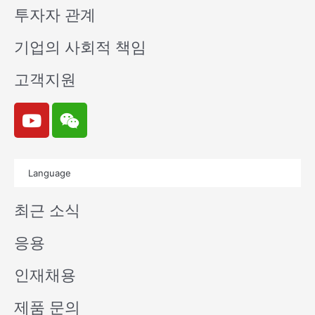
투자자 관계
기업의 사회적 책임
고객지원
Y
W
o
e
u
i
t
x
Language
u
i
b
n
최근 소식
e
응용
인재채용
제품 문의