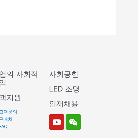
업의 사회적
사회공헌
임
LED 조명
객지원
인재채용
고객문의
Y
W
구매처
o
e
FAQ
u
i