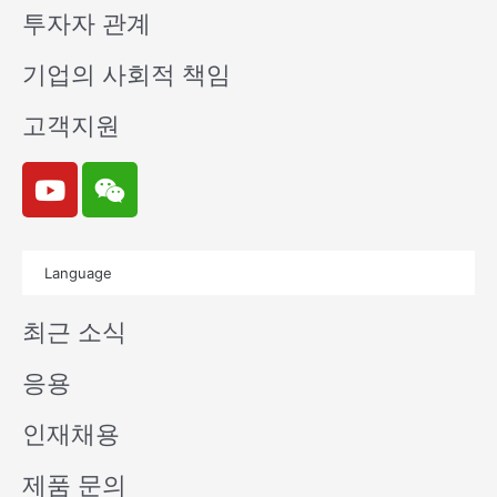
투자자 관계
기업의 사회적 책임
고객지원
Y
W
o
e
u
i
t
x
Language
u
i
b
n
최근 소식
e
응용
인재채용
제품 문의