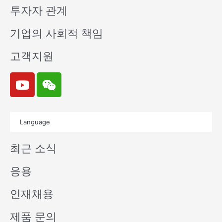
투자자 관계
기업의 사회적 책임
고객지원
Y
W
o
e
u
i
t
x
Language
u
i
b
n
최근 소식
e
응용
인재채용
제품 문의