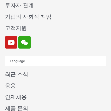
투자자 관계
기업의 사회적 책임
고객지원
Y
W
o
e
u
i
t
x
Language
u
i
b
n
최근 소식
e
응용
인재채용
제품 문의