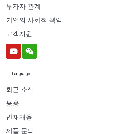
투자자 관계
기업의 사회적 책임
고객지원
Y
W
o
e
u
i
t
x
Language
u
i
b
n
최근 소식
e
응용
인재채용
제품 문의