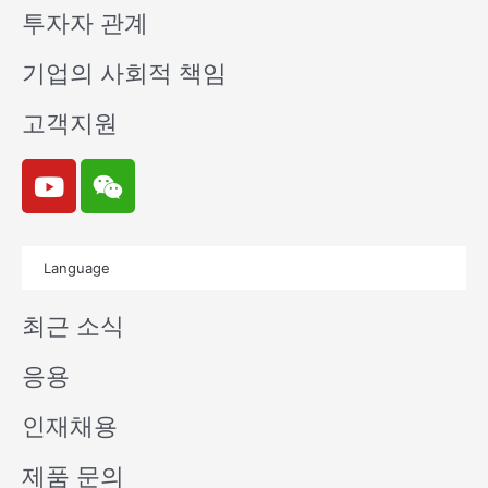
투자자 관계
기업의 사회적 책임
고객지원
Y
W
o
e
u
i
t
x
Language
u
i
b
n
최근 소식
e
응용
인재채용
제품 문의