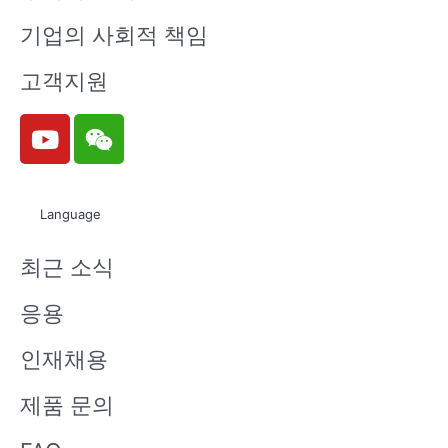
기업의 사회적 책임
고객지원
Y
W
o
e
u
i
t
x
Language
u
i
b
n
최근 소식
e
응용
인재채용
제품 문의