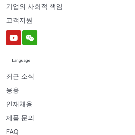
기업의 사회적 책임
고객지원
Y
W
o
e
u
i
t
x
Language
u
i
b
n
최근 소식
e
응용
인재채용
제품 문의
FAQ